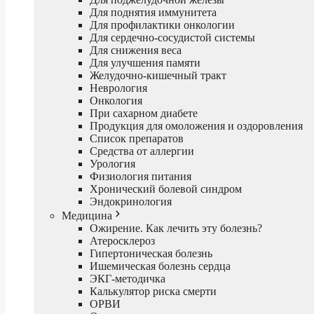
Для поднятия иммунитета
Для профилактики онкологии
Для сердечно-сосудистой системы
Для снижения веса
Для улучшения памяти
Желудочно-кишечный тракт
Неврология
Онкология
При сахарном диабете
Продукция для омоложения и оздоровления
Список препаратов
Средства от аллергии
Урология
Физиология питания
Хронический болевой синдром
Эндокринология
Медицина
Ожирение. Как лечить эту болезнь?
Атеросклероз
Гипертоническая болезнь
Ишемическая болезнь сердца
ЭКГ-методичка
Калькулятор риска смерти
ОРВИ