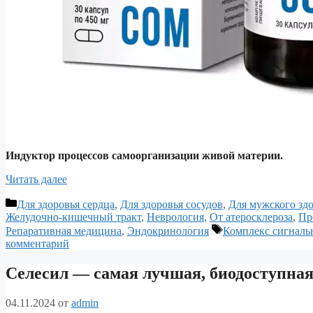
Индуктор процессов самоорганизации живой материи.
Читать далее
Рубрики
Для здоровья сердца
,
Для здоровья сосудов
,
Для мужского зд
Желудочно-кишечный тракт
,
Неврология
,
От атеросклероза
,
Пр
Метки
Репаративная медицина
,
Эндокринология
Комплекс сигналь
комментарий
Селесил — самая лучшая, биодоступная
04.11.2024
от
admin