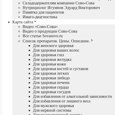
Складодержателям компании Сово-Сова
Нутрициолог Игумнов Эдуард Викторович
Памятка для пациентов
Имаго-диагностика
Карта сайта
Видео «Сово-Сова»
Видео о продукции Сово-Сова
Все статьи Sovasovo.ru
Список препаратов. Цены. Описание.
Для женского здоровья
Для здоровья ваших волос
Для здоровья глаз
Для здоровья желудка
Для здоровья кожи
Для здоровья костей и суставов
Для здоровья легких
Для здоровья либидо
Для здоровья печени
Для здоровья сердца
Для здоровья сосудов
Для избавления от алкогольной зависимости
Для избавления от лишнего веса
Для мужского здоровья
Для нервной системы
Для поджелудочной железы