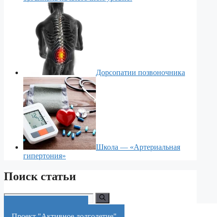
Дорсопатии позвоночника
Школа — «Артериальная
гипертония»
Поиск статьи
Поиск:
Краснодарский край
Проект "Активное долголетие"