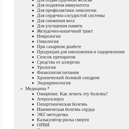
Для поднятия иммунитета
Для профилактики онкологии
Для сердечно-сосудистой системы
Для снижения веса
Для улучшения памяти
Желудочно-кишечный тракт
Неврология
Онкология
При сахарном диабете
Продукция для омоложения и оздоровления
Список препаратов
Средства от аллергии
Урология
Физиология питания
Хронический болевой синдром
Эндокринология
Медицина
Ожирение. Как лечить эту болезнь?
Атеросклероз
Гипертоническая болезнь
Ишемическая болезнь сердца
ЭКГ-методичка
Калькулятор риска смерти
ОРВИ