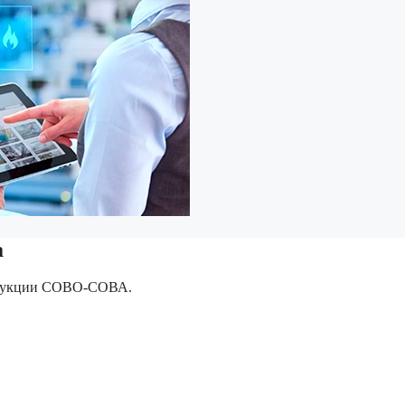
а
родукции СОВО-СОВА.