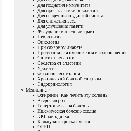
Для поднятия иммунитета
Для профилактики онкологии
Для сердечно-сосудистой системы
Для снижения веса
Для улучшения памяти
Желудочно-кишечный тракт
Неврология
Онкология
При сахарном диабете
Продукция для омоложения и оздоровления
Список препаратов
Средства от аллергии
Урология
Физиология питания
Хронический болевой синдром
Эндокринология
Медицина
Ожирение. Как лечить эту болезнь?
Атеросклероз
Гипертоническая болезнь
Ишемическая болезнь сердца
ЭКГ-методичка
Калькулятор риска смерти
ОРВИ