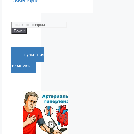
комментарий
Искать:
Поиск
Консультация
врача-
терапевта