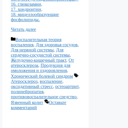
16. глюкозамин,
17. хондроитин,
18. мицеллообразующие
фосфолипиды.
Читать далее
Рубрики
Воспалительная теория
воспаления
,
Для здоровья сосудов
,
Для нервной системы
,
Для
сердечно-сосудистой системы
,
Желудочно-кишечный тракт
,
От
атеросклероза
,
Продукция для
омоложения и оздоровления
,
Метки
Хронический болевой синдром
Атеросклероз
,
воспаление
,
оксидативный стресс
,
остеоартрит
,
полинейропатия
,
противовоспалительное средство
,
Язвенный колит
Оставьте
комментарий