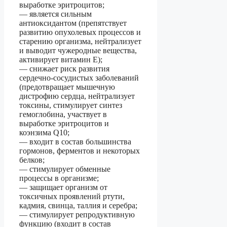
выработке эритроцитов;
— является сильным
антиоксидантом (препятствует
развитию опухолевых процессов и
старению организма, нейтрализует
и выводит чужеродные вещества,
активирует витамин Е);
— снижает риск развития
сердечно-сосудистых заболеваний
(предотвращает мышечную
дистрофию сердца, нейтрализует
токсины, стимулирует синтез
гемоглобина, участвует в
выработке эритроцитов и
коэнзима Q10;
— входит в состав большинства
гормонов, ферментов и некоторых
белков;
— стимулирует обменные
процессы в организме;
— защищает организм от
токсичных проявлений ртути,
кадмия, свинца, таллия и серебра;
— стимулирует репродуктивную
функцию (входит в состав