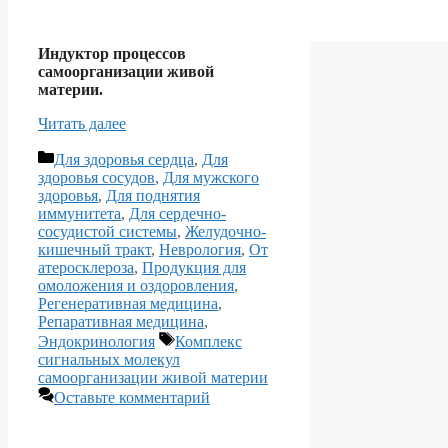
Индуктор процессов
самоорганизации живой
материи.
Читать далее
Рубрики
Для здоровья сердца
,
Для
здоровья сосудов
,
Для мужского
здоровья
,
Для поднятия
иммунитета
,
Для сердечно-
сосудистой системы
,
Желудочно-
кишечный тракт
,
Неврология
,
От
атеросклероза
,
Продукция для
омоложения и оздоровления
,
Регенеративная медицина
,
Репаративная медицина
,
Метки
Эндокринология
Комплекс
сигнальных молекул
самоорганизации живой материи
Оставьте комментарий