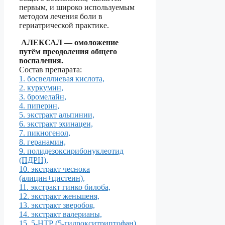
первым, и широко используемым
методом лечения боли в
гериатрической практике.
АЛЕКСАЛ
— о
моложение
путём преодоления общего
воспаления.
Состав препарата:
1. босвеллиевая кислота,
2. куркумин,
3. бромелайн,
4. пиперин,
5. экстракт альпинии,
6. экстракт эхинацеи,
7. пикногенол,
8. геранамин,
9. полидезоксирибонуклеотид
(ПДРН),
10. экстракт чеснока
(алицин+цистеин),
11. экстракт гинко билоба,
12. экстракт женьшеня,
13. экстракт зверобоя,
14. экстракт валерианы,
15. 5-НТР (5-гидрокситриптофан)