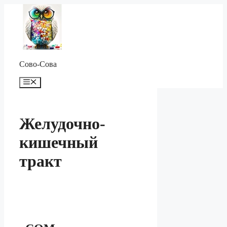
Перейти
к
содержимому
Сово-Сова
Меню
Желудочно-
кишечный
тракт