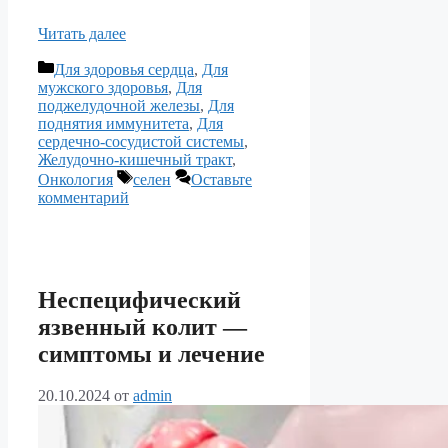
Читать далее
Рубрики
Для здоровья сердца
,
Для
мужского здоровья
,
Для
поджелудочной железы
,
Для
поднятия иммунитета
,
Для
сердечно-сосудистой системы
,
Желудочно-кишечный тракт
,
Метки
Онкология
селен
Оставьте
комментарий
Неспецифический
язвенный колит —
симптомы и лечение
20.10.2024
от
admin