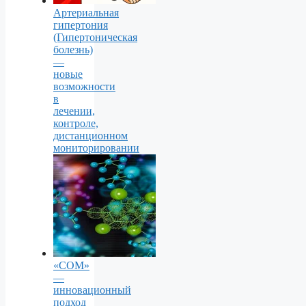
Артериальная
гипертония
(Гипертоническая
болезнь)
—
новые
возможности
в
лечении,
контроле,
дистанционном
мониторировании
«СОМ»
—
инновационный
подход