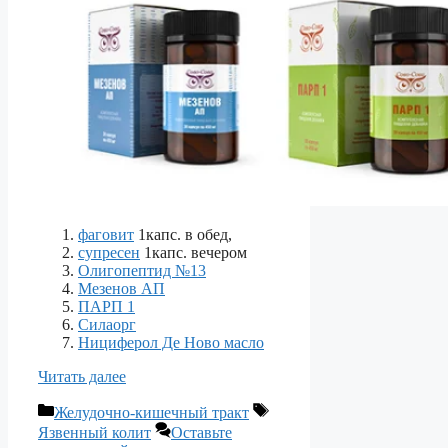
фаговит
1капс. в обед,
супресен
1капс. вечером
Олигопептид №13
Мезенов АП
ПАРП 1
Силаорг
Нициферол Де Ново масло
Читать далее
Рубрики
Метки
Желудочно-кишечный тракт
Язвенный колит
Оставьте