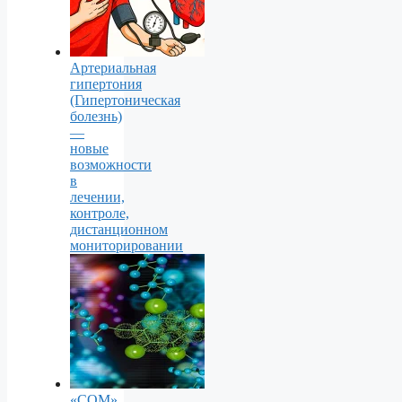
Артериальная
гипертония
(Гипертоническая
болезнь)
—
новые
возможности
в
лечении,
контроле,
дистанционном
мониторировании
«СОМ»