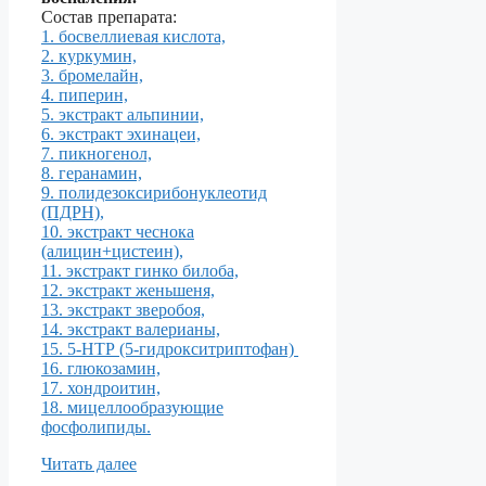
Состав препарата:
1. босвеллиевая кислота,
2. куркумин,
3. бромелайн,
4. пиперин,
5. экстракт альпинии,
6. экстракт эхинацеи,
7. пикногенол,
8. геранамин,
9. полидезоксирибонуклеотид
(ПДРН),
10. экстракт чеснока
(алицин+цистеин),
11. экстракт гинко билоба,
12. экстракт женьшеня,
13. экстракт зверобоя,
14. экстракт валерианы,
15. 5-НТР (5-гидрокситриптофан)
16. глюкозамин,
17. хондроитин,
18. мицеллообразующие
фосфолипиды.
Читать далее