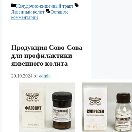
Рубрики
Метки
Желудочно-кишечный тракт
Язвенный колит
Оставьте
комментарий
Продукция Сово-Сова
для профилактики
язвенного колита
20.10.2024
от
admin