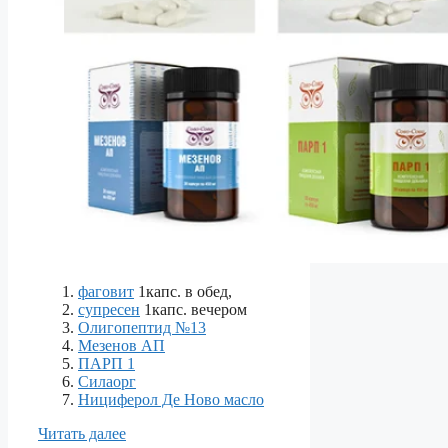
фаговит
1капс. в обед,
супресен
1капс. вечером
Олигопептид №13
Мезенов АП
ПАРП 1
Силаорг
Нициферол Де Ново масло
Читать далее