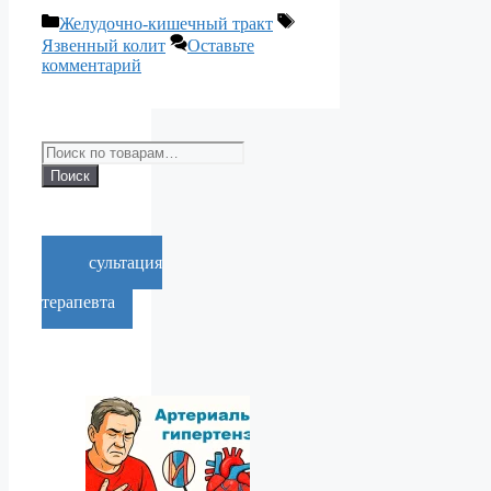
Рубрики
Метки
Желудочно-кишечный тракт
Язвенный колит
Оставьте
комментарий
Искать:
Поиск
Консультация
врача-
терапевта