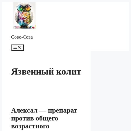
Перейти
к
содержимому
Сово-Сова
Меню
Язвенный колит
Алексал — препарат
против общего
возрастного