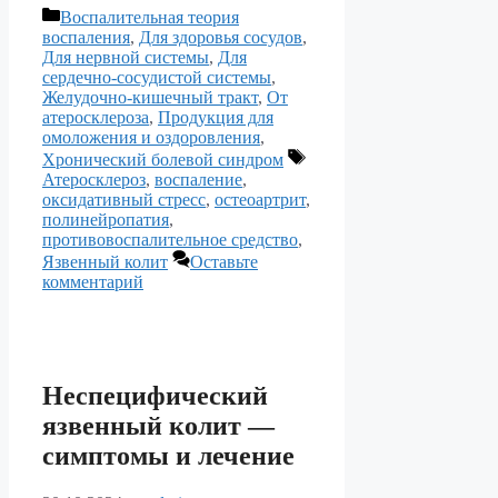
Рубрики
Воспалительная теория
воспаления
,
Для здоровья сосудов
,
Для нервной системы
,
Для
сердечно-сосудистой системы
,
Желудочно-кишечный тракт
,
От
атеросклероза
,
Продукция для
омоложения и оздоровления
,
Метки
Хронический болевой синдром
Атеросклероз
,
воспаление
,
оксидативный стресс
,
остеоартрит
,
полинейропатия
,
противовоспалительное средство
,
Язвенный колит
Оставьте
комментарий
Неспецифический
язвенный колит —
симптомы и лечение