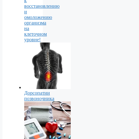
к
восстановлению
и
омоложению
организма
на
клеточном
уровне!
Дорсопатии
позвоночника