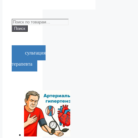
Искать:
Поиск
Консультация
врача-
терапевта