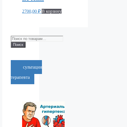
2700,00
₽
В корзину
Искать:
Поиск
Консультация
врача-
терапевта