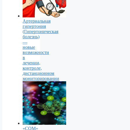
Артериальная
гипертония
(Гипертоническая
болезнь)
—
новые
возможности
в
лечении,
контроле,
дистанционном
мониторировании
«СОМ»