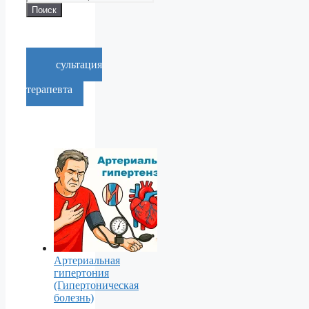
Поиск
Консультация
врача-
терапевта
Артериальная
гипертония
(Гипертоническая
болезнь)