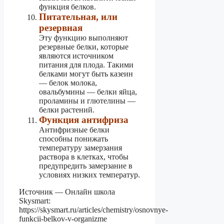
функция белков.
Питательная, или
резервная
Эту функцию выполняют
резервные белки, которые
являются источником
питания для плода. Такими
белками могут быть казеин
— белок молока,
овальбумины — белки яйца,
проламины и глютелины —
белки растений.
Функция антифриза
Антифризные белки
способны понижать
температуру замерзания
раствора в клетках, чтобы
предупредить замерзание в
условиях низких температур.
Источник — Онлайн школа
Skysmart:
https://skysmart.ru/articles/chemistry/osnovnye-
funkcii-belkov-v-organizme