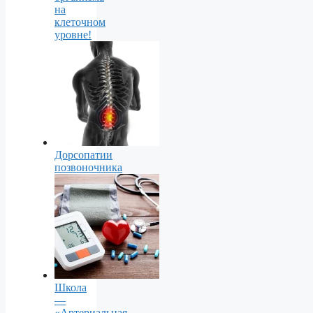
на
клеточном
уровне!
Дорсопатии
позвоночника
Школа
—
«Артериальная