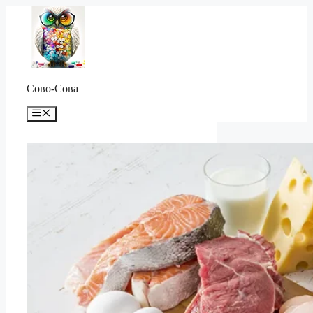
Перейти
к
содержимому
Сово-Сова
Меню