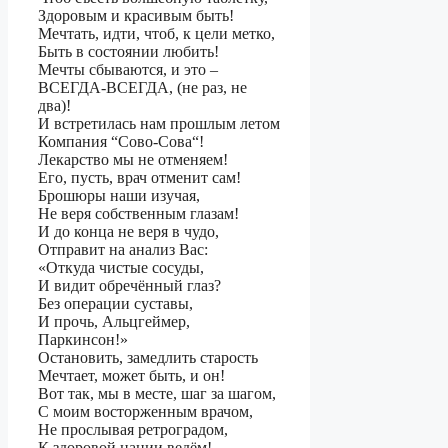
Здоровым и красивым быть!
Мечтать, идти, чтоб, к цели метко,
Быть в состоянии любить!
Мечты сбываются, и это –
ВСЕГДА-ВСЕГДА, (не раз, не
два)!
И встретилась нам прошлым летом
Компания “Сово-Сова“!
Лекарство мы не отменяем!
Его, пусть, врач отменит сам!
Брошюры наши изучая,
Не веря собственным глазам!
И до конца не веря в чудо,
Отправит на анализ Вас:
«Откуда чистые сосуды,
И видит обречённый глаз?
Без операции суставы,
И прочь, Альцгеймер,
Паркинсон!»
Остановить, замедлить старость
Мечтает, может быть, и он!
Вот так, мы в месте, шаг за шагом,
С моим восторженным врачом,
Не прослывая ретроградом,
К здоровой нации ведём!