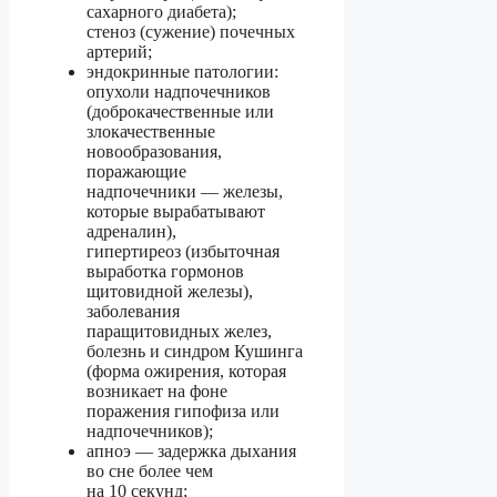
сахарного диабета);
стеноз (сужение) почечных
артерий;
эндокринные патологии:
опухоли надпочечников
(доброкачественные или
злокачественные
новообразования,
поражающие
надпочечники — железы,
которые вырабатывают
адреналин),
гипертиреоз (избыточная
выработка гормонов
щитовидной железы),
заболевания
паращитовидных желез,
болезнь и синдром Кушинга
(форма ожирения, которая
возникает на фоне
поражения гипофиза или
надпочечников);
апноэ — задержка дыхания
во сне более чем
на 10 секунд;