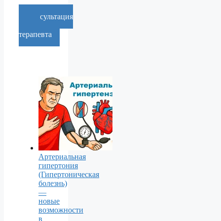
Консультация
врача-
терапевта
Артериальная
гипертония
(Гипертоническая
болезнь)
—
новые
возможности
в