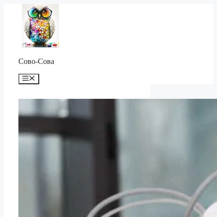
Перейти
к
содержимому
Сово-Сова
Меню