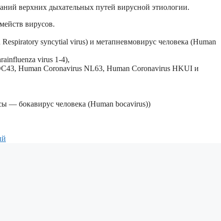
ваний верхних дыхательных путей вирусной этиологии.
мейств вирусов.
piratory syncytial virus) и метапневмовирус человека (Human
nfluenza virus 1-4),
OC43, Human Coronavirus NL63, Human Coronavirus HKUI и
сы — бокавирус человека (Human bocavirus))
ий