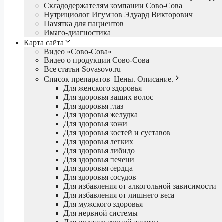
Складодержателям компании Сово-Сова
Нутрициолог Игумнов Эдуард Викторович
Памятка для пациентов
Имаго-диагностика
Карта сайта
Видео «Сово-Сова»
Видео о продукции Сово-Сова
Все статьи Sovasovo.ru
Список препаратов. Цены. Описание.
Для женского здоровья
Для здоровья ваших волос
Для здоровья глаз
Для здоровья желудка
Для здоровья кожи
Для здоровья костей и суставов
Для здоровья легких
Для здоровья либидо
Для здоровья печени
Для здоровья сердца
Для здоровья сосудов
Для избавления от алкогольной зависимости
Для избавления от лишнего веса
Для мужского здоровья
Для нервной системы
Для поджелудочной железы