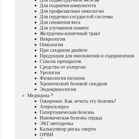
Для поднятия иммунитета
Для профилактики онкологии
Для сердечно-сосудистой системы
Для снижения веса
Для улучшения памяти
Желудочно-кишечный тракт
Неврология
Онкология
При сахарном диабете
Продукция для омоложения и оздоровления
Список препаратов
Средства от аллергии
Урология
Физиология питания
Хронический болевой синдром
Эндокринология
Медицина
Ожирение. Как лечить эту болезнь?
Атеросклероз
Гипертоническая болезнь
Ишемическая болезнь сердца
ЭКГ-методичка
Калькулятор риска смерти
ОРВИ