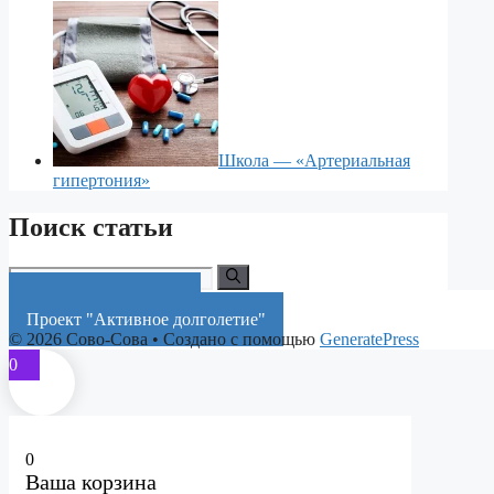
Школа — «Артериальная
гипертония»
Поиск статьи
Поиск:
Краснодарский край
Проект "Активное долголетие"
© 2026 Сово-Сова
• Создано с помощью
GeneratePress
0
0
Ваша корзина