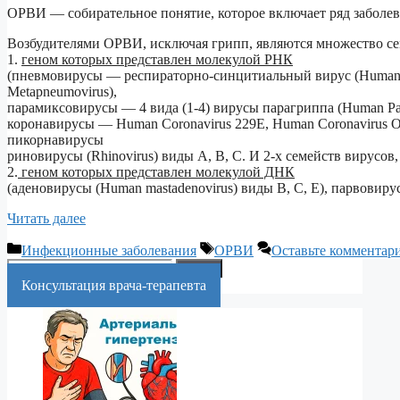
ОРВИ — собирательное понятие, которое включает ряд заболе
Возбудителями ОРВИ, исключая грипп, являются множество се
1.
геном которых представлен молекулой РНК
(пневмовирусы — респираторно-синцитиальный вирус (Human Res
Metapneumovirus),
парамиксовирусы — 4 вида (1-4) вирусы парагриппа (Human Parai
коронавирусы — Human Coronavirus 229E, Human Coronavirus 
пикорнавирусы
риновирусы (Rhinovirus) виды А, В, С. И 2-х семейств вирусов,
2.
геном которых представлен молекулой ДНК
(аденовирусы (Human mastadenovirus) виды B, C, E), парвовиру
Читать далее
Рубрики
Метки
Инфекционные заболевания
ОРВИ
Оставьте комментар
Искать:
Поиск
Консультация врача-терапевта