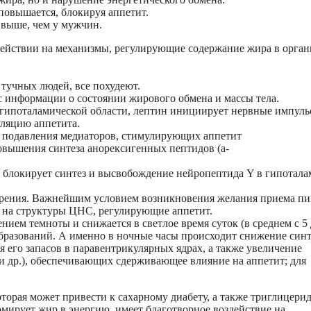
повышается, блокируя аппетит.
 выше, чем у мужчин.
ействии на механизмы, регулирующие содержание жира в орган
 тучных людей, все похудеют.
с информации о состоянии жирового обмена и массы тела.
 гипоталамической области, лептин инициирует нервные импуль
уляцию аппетита.
м подавления медиаторов, стимулирующих аппетит
овышения синтеза анорексигенных пептидов (а-
 блокирует синтез и высвобождение нейропептида Y в гипотала
жирения. Важнейшим условием возникновения желания приема п
 на структуры ЦНС, регулирующие аппетит.
ием темноты и снижается в светлое время суток (в среднем с 5 
бразований. А именно в ночные часы происходит снижение синт
 его запасов в паравентрикулярных ядрах, а также увеличение
и др.), обеспечивающих сдерживающее влияние на аппетит; для
торая может привести к сахарному диабету, а также триглицери
рмирует жир в энергию, имеет благотворное воздействие на