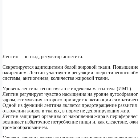
Лептин – пептид, регулятор аппетита.
Секретируется адипоцитами белой жировой ткани. Повышение у
ожирением. Лептин участвует в регуляции энергетического об
системы, ангиогенеза, количества жировой ткани.
Уровень лептина тесно связан с индексом массы тела (ИМТ).
Лептин регулирует чувство насыщения на уровне дугообразног
ядром, стимуляция которого приводит к активации симпатичес
Одной из функций лептина является предотвращение развития 
отложении жиров в тканях, в норме не депонирующих жир.
Лептин защищает организм от накопления жира в периферичес
возникает избыточное потребление пищи и, как следствие, ож
тромбообразованием.
Уровень лептина отражает не только количество накопленного 