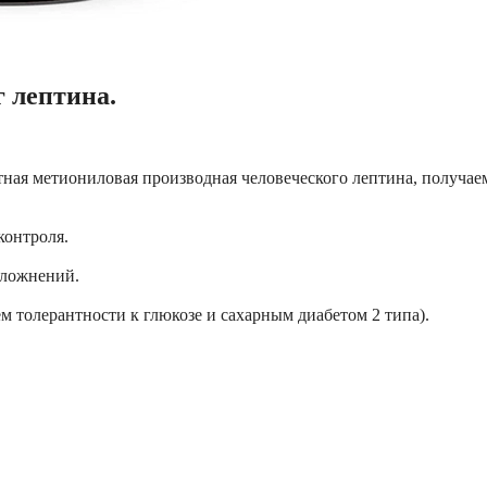
 лептина.
ая метиониловая производная человеческого лептина, получаем
контроля.
сложнений.
 толерантности к глюкозе и сахарным диабетом 2 типа).