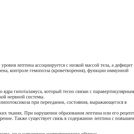
ровня лептина ассоциируется с низкой массой тела, а дефицит 
мена, контроле гемопоэза (кроветворения), функции иммунной
о ядра гипоталамуса, который тесно связан с паравертикулярны
кой нервной системы.
липотоксикоза при переедании, состояния, выражающегося в
ких тканях. При нарушении образования лептина или его рецеп
ирение. Также существует связь в содержании лептина с повыш
жира, но и нарушение энергетического обмена: