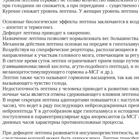
при голодании он снижается, а при переедании – существенно 
Курение снижает уровень лептина. У женщин уровень лептина
Основные биологические эффекты лептина заключаются в возд
– аппетит и термогенез.
Дефицит лептина приводит к ожирению.
Назначение лептина позволяет нормализовать вес большинства
Механизм действия лептина основан на передаче в гипоталаму
Воздействуя на специфические рецепторы, располагающиеся в
направленные к участкам головного мозга, отвечающим за рег
В светлое время суток лептин ограничивает прием пищи путе
(гаммааминомасляной кислоты, агути-подобного пептида), и п
меланоцитостимулирующего гормона а-МСГ и др.).
Лептин также часто называют гормоном насыщения, так как он
вызывающего чувство голода.
Недостаточность лептина у человека приводит к развитию о
ночные часы является отмена сдерживающего влияния лептина
В норме секреция лептина адипоцитами повышается с наступлен
часов), что ведет к ряду последующих нейроэндокринных прео
нейропептида Y в дугообразном ядре гипоталамуса и истощения
поступления в паравентрикулярные ядра анорексантов (а-МСГ 
дневных часов характерны противоположные процессы.
При дефиците лептина развивается инсулинорезистентность, ко
следствием которой может быть атеросклероз. Лептин трансфо