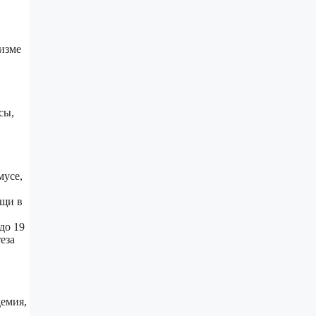
изме
сы,
мусе,
ищи в
до 19
еза
демия,