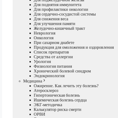
Для поднятия иммунитета
Для профилактики онкологии
Для сердечно-сосудистой системы
Для снижения веса
Для улучшения памяти
Желудочно-кишечный тракт
Неврология
Онкология
При сахарном диабете
Продукция для омоложения и оздоровления
Список препаратов
Средства от аллергии
Урология
Физиология питания
Хронический болевой синдром
Эндокринология
Медицина
Ожирение. Как лечить эту болезнь?
Атеросклероз
Гипертоническая болезнь
Ишемическая болезнь сердца
ЭКГ-методичка
Калькулятор риска смерти
ОРВИ