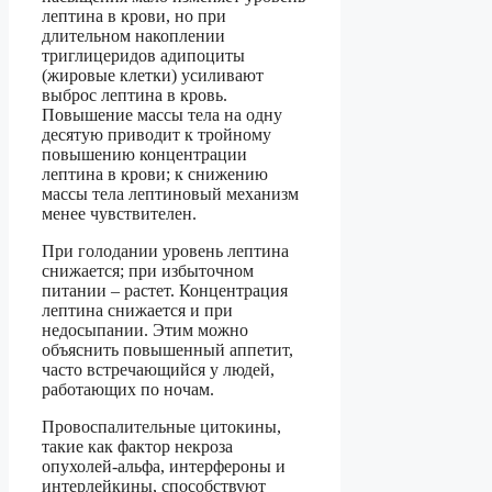
лептина в крови, но при
длительном накоплении
триглицеридов адипоциты
(жировые клетки) усиливают
выброс лептина в кровь.
Повышение массы тела на одну
десятую приводит к тройному
повышению концентрации
лептина в крови; к снижению
массы тела лептиновый механизм
менее чувствителен.
При голодании уровень лептина
снижается; при избыточном
питании – растет. Концентрация
лептина снижается и при
недосыпании. Этим можно
объяснить повышенный аппетит,
часто встречающийся у людей,
работающих по ночам.
Провоспалительные цитокины,
такие как фактор некроза
опухолей-альфа, интерфероны и
интерлейкины, способствуют