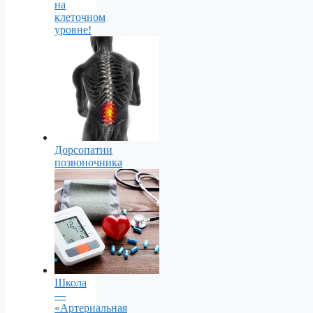
на
клеточном
уровне!
Дорсопатии
позвоночника
Школа
—
«Артериальная