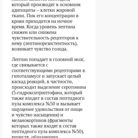
который производят в основном
адипоциты – клетки жировой
ткани. Пик его концентрации в
крови приходится на ночное
время. Когда уровень лептина
снижен или снижена
чувствительность рецепторов к
нему (лептинорезистентность),
возникает чувство голода.
Лептин попадает в головной мозг,
где связывается с
соответствующими рецепторами в
гипоталамусе и запускает целый
каскад реакций, в частности,
происходит выделение серотонина
(5-гидрокситриптофана, который
также входит в состав пептидного
пула комплекса №50 и вызывает
ощущение удовольствия от пищи
и чувство насыщения) и
меланокортинов (фрагменты
которых также входят в состав
пептидного пула комплекса №50),
веществ, обладающих