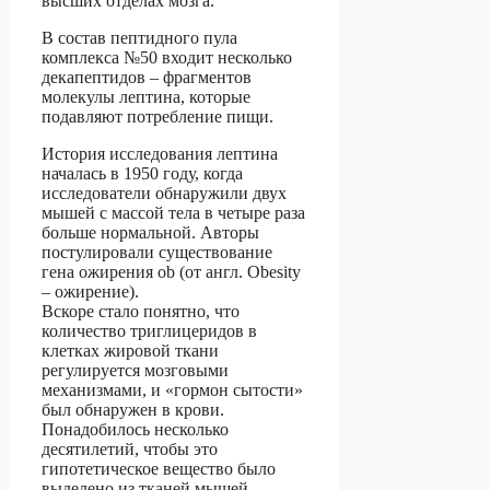
высших отделах мозга.
В состав пептидного пула
комплекса №50 входит несколько
декапептидов – фрагментов
молекулы лептина, которые
подавляют потребление пищи.
История исследования лептина
началась в 1950 году, когда
исследователи обнаружили двух
мышей с массой тела в четыре раза
больше нормальной. Авторы
постулировали существование
гена ожирения ob (от англ. Obesity
– ожирение).
Вскоре стало понятно, что
количество триглицеридов в
клетках жировой ткани
регулируется мозговыми
механизмами, и «гормон сытости»
был обнаружен в крови.
Понадобилось несколько
десятилетий, чтобы это
гипотетическое вещество было
выделено из тканей мышей,