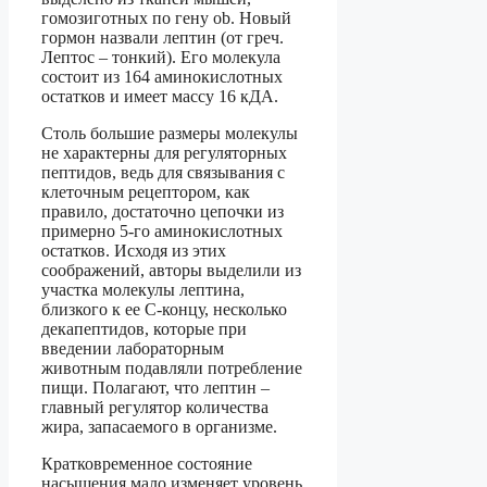
гомозиготных по гену ob. Новый
гормон назвали лептин (от греч.
Лептос – тонкий). Его молекула
состоит из 164 аминокислотных
остатков и имеет массу 16 кДА.
Столь большие размеры молекулы
не характерны для регуляторных
пептидов, ведь для связывания с
клеточным рецептором, как
правило, достаточно цепочки из
примерно 5-го аминокислотных
остатков. Исходя из этих
соображений, авторы выделили из
участка молекулы лептина,
близкого к ее С-концу, несколько
декапептидов, которые при
введении лабораторным
животным подавляли потребление
пищи. Полагают, что лептин –
главный регулятор количества
жира, запасаемого в организме.
Кратковременное состояние
насыщения мало изменяет уровень