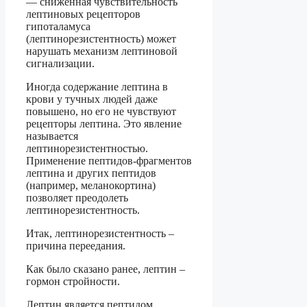
— сниженная чувствительность
лептиновых рецепторов
гипоталамуса
(лептинорезистентность) может
нарушать механизм лептиновой
сигнализации.
Иногда содержание лептина в
крови у тучных людей даже
повышено, но его не чувствуют
рецепторы лептина. Это явление
называется
лептинорезистентностью.
Применение пептидов-фрагментов
лептина и других пептидов
(например, меланокортина)
позволяет преодолеть
лептинорезистентность.
Итак, лептинорезистентность –
причина переедания.
Как было сказано ранее, лептин –
гормон стройности.
Лептин является пептидом,