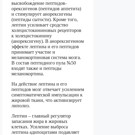
высвобождение пептидов-
орексигенов (пептидов аппетита)
и стимулирует анорексигены
(пептиды сытости). Кроме того,
лептин усиливает сродство
холецистокининовых рецепторов
к холецистокинину
(анорексигену). В анорексигенном
эффекте лептина и его пептидов
принимает участие и
меланокортиновая система мозга.
В состав пептидного пула №50
входят также и пептиды
меланокортина.
На действие лептина и его
пептидов мозг отвечает усилением
симптоматической импульсации к
жировой ткани, что активизирует
липолиз.
Лептин – главный регулятор
запасания жира в жировых
клетках. Усиление выброса
лептина адипоцитами подавляет