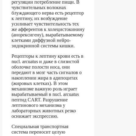
регуляции потребление пищи. В
чувствительных волокнах
блуждающего нерва есть рецептор
к лептину, их возбуждение
усиливает чувствительность тех
же афферентов к холецистокинину
(анорексигену), вырабатываемому
клетками диффузной нейро-
эндокринной системы кишки.
Рецепторы к лептину крови есть в
nucl. аrcuatus и даже в слизистой
оболочке полости носа, они
передают в мозг часть сигналов о
накоплении жира в адипоцитах
(жировых клетках). В этом
механизме важную роль играет
вырабатываемый в nucl. аrcuatus
пептид CART. Разрушение
лептинового механизма у
лабораторных животных резко
оснижает экспрессию.
Специальная транспортная
система переносит целую