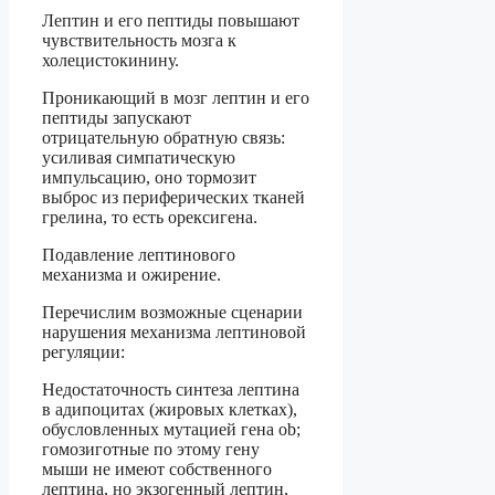
Лептин и его пептиды повышают
чувствительность мозга к
холецистокинину.
Проникающий в мозг лептин и его
пептиды запускают
отрицательную обратную связь:
усиливая симпатическую
импульсацию, оно тормозит
выброс из периферических тканей
грелина, то есть орексигена.
Подавление лептинового
механизма и ожирение.
Перечислим возможные сценарии
нарушения механизма лептиновой
регуляции:
Недостаточность синтеза лептина
в адипоцитах (жировых клетках),
обусловленных мутацией гена ob;
гомозиготные по этому гену
мыши не имеют собственного
лептина, но экзогенный лептин,