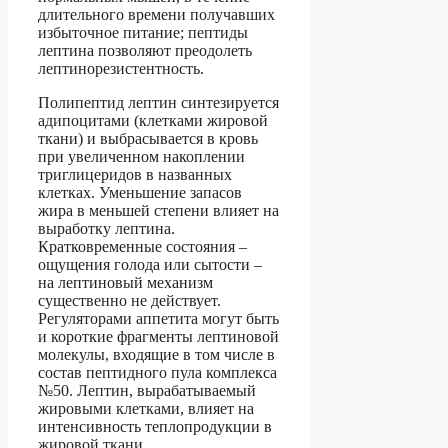
длительного времени получавших
избыточное питание; пептиды
лептина позволяют преодолеть
лептинорезистентность.
Полипептид лептин синтезируется
адипоцитами (клетками жировой
ткани) и выбрасывается в кровь
при увеличенном накоплении
триглицеридов в названных
клетках. Уменьшение запасов
жира в меньшей степени влияет на
выработку лептина.
Кратковременные состояния –
ощущения голода или сытости –
на лептиновый механизм
существенно не действует.
Регуляторами аппетита могут быть
и короткие фрагменты лептиновой
молекулы, входящие в том числе в
состав пептидного пула комплекса
№50. Лептин, вырабатываемый
жировыми клетками, влияет на
интенсивность теплопродукции в
жировой ткани.