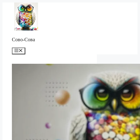
Перейти
к
содержимому
Сово-Сова
Меню