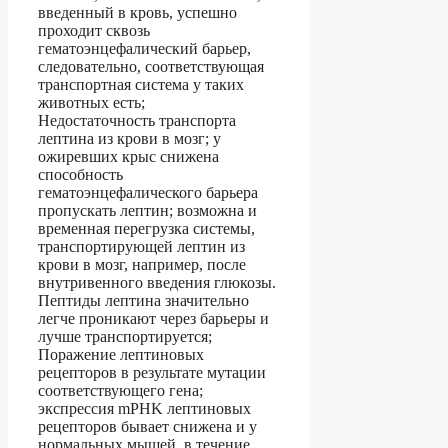
введенный в кровь, успешно
проходит сквозь
гематоэнцефалический барьер,
следовательно, соответствующая
транспортная система у таких
животных есть;
Недостаточность транспорта
лептина из крови в мозг; у
ожиревших крыс снижена
способность
гематоэнцефалического барьера
пропускать лептин; возможна и
временная перегрузка системы,
транспортирующей лептин из
крови в мозг, например, после
внутривенного введения глюкозы.
Пептиды лептина значительно
легче проникают через барьеры и
лучше транспортируется;
Поражение лептиновых
рецепторов в результате мутации
соответствующего гена;
экспрессия mPHK лептиновых
рецепторов бывает снижена и у
нормальных мышей, в течение