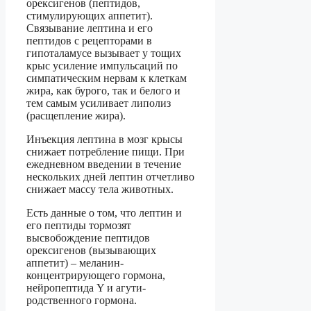
орексигенов (пептидов,
стимулирующих аппетит).
Связывание лептина и его
пептидов с рецепторами в
гипоталамусе вызывает у тощих
крыс усиление импульсаций по
симпатическим нервам к клеткам
жира, как бурого, так и белого и
тем самым усиливает липолиз
(расщепление жира).
Инъекция лептина в мозг крысы
снижает потребление пищи. При
ежедневном введении в течение
нескольких дней лептин отчетливо
снижает массу тела животных.
Есть данные о том, что лептин и
его пептиды тормозят
высвобождение пептидов
орексигенов (вызывающих
аппетит) – меланин-
концентрирующего гормона,
нейропептида Y и агути-
родственного гормона.