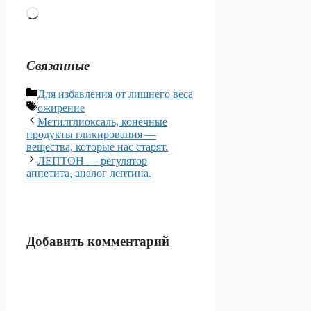
Загрузка…
Связанные
Рубрики
Для избавления от лишнего веса
Метки
ожирение
Метилглиоксаль, конечные
продукты гликирования —
вещества, которые нас старят.
ЛЕПТОН — регулятор
аппетита, аналог лептина.
Добавить комментарий