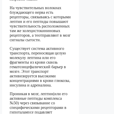
На чувствительных волокнах
блуждающего нерва есть
рецепторы, связываясь с которыми
лептин и его пептиды повышают
чувствительность расположенных
там же холецистокининовых
рецепторов, а теотправляют в мозг
сигналы сытости.
Существует система активного
транспорта, переносящая целую
молекулу лептина или его
фрагменты из крови сквозь
гематоэнцефалический барьер в
мозге. Этот транспорт
активизируется высокими
концентрациями в крови глюкозы,
инсулина и адреналина.
Проникая в мозг, лептин(или его
активные пептиды комплекса
№50) через связывание со
специфическими рецепторами в
гипоталамусе подавляет