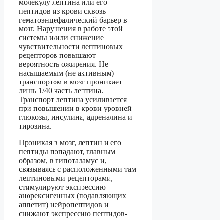
молекулу лептина или его
пептидов из крови сквозь
гематоэнцефалический барьер в
мозг. Нарушения в работе этой
системы и/или снижение
чувствительности лептиновых
рецепторов повышают
вероятность ожирения. Не
насыщаемым (не активным)
транспортом в мозг проникает
лишь 1/40 часть лептина.
Транспорт лептина усиливается
при повышении в крови уровней
глюкозы, инсулина, адреналина и
тирозина.
Проникая в мозг, лептин и его
пептиды попадают, главным
образом, в гипоталамус и,
связываясь с расположенными там
лептиновыми рецепторами,
стимулируют экспрессию
анорексигенных (подавляющих
аппетит) нейропептидов и
снижают экспрессию пептидов-